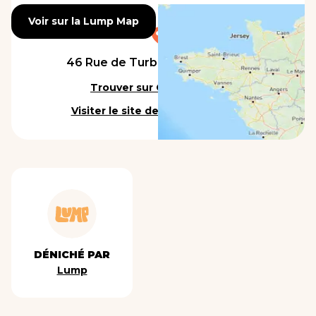
Voir sur la Lump Map
Voir sur la Lump Map
46 Rue de Turbigo, 75003 Paris
Trouver sur Google Maps
Visiter le site de l'établissement
DÉNICHÉ PAR
Lump