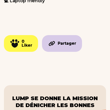
💻 Laptop friendly
0
0
Partager
Partager
Liker
Liker
LUMP SE DONNE LA MISSION
DE DÉNICHER LES BONNES