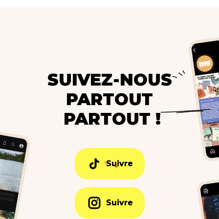
SUIVEZ-NOUS
PARTOUT
PARTOUT !
Suivre
Suivre
Suivre
Suivre