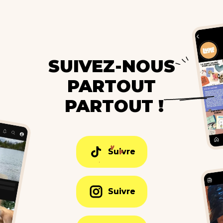
SUIVEZ-NOUS
PARTOUT
PARTOUT !
Suivre
Suivre
Suivre
Suivre