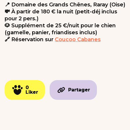
📍 Domaine des Grands Chênes, Raray (Oise)
💸 À partir de 180 € la nuit (petit-déj inclus
pour 2 pers.)
🐶 Supplément de 25 €/nuit pour le chien
(gamelle, panier, friandises inclus)
🔗 Réservation sur
Coucoo Cabanes
0
0
Partager
Partager
Liker
Liker