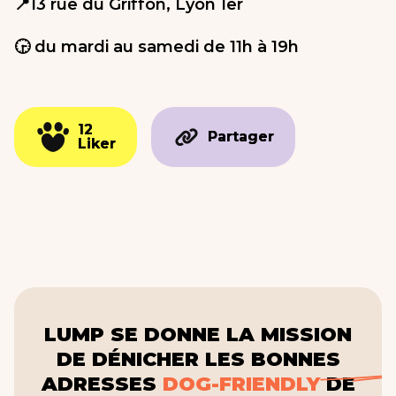
📍13 rue du Griffon, Lyon 1er
🕞 du mardi au samedi de 11h à 19h
12
12
Partager
Partager
Liker
Liker
LUMP SE DONNE LA MISSION
DE DÉNICHER LES BONNES
ADRESSES
DOG-FRIENDLY
DE