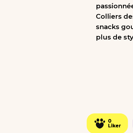
passionnée
Colliers d
snacks gour
plus de st
0
0
Liker
Liker