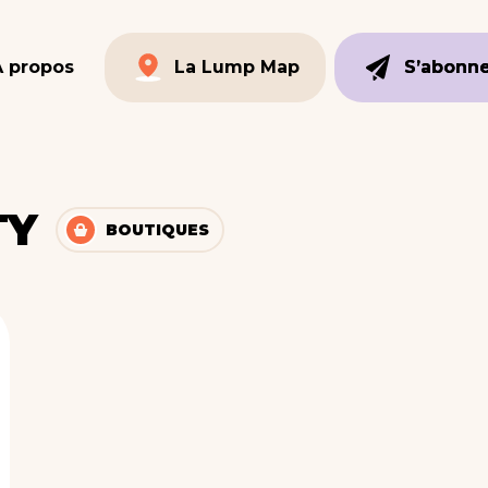
À propos
La Lump Map
S’abonn
S’abonn
La Lump Map
TY
BOUTIQUES