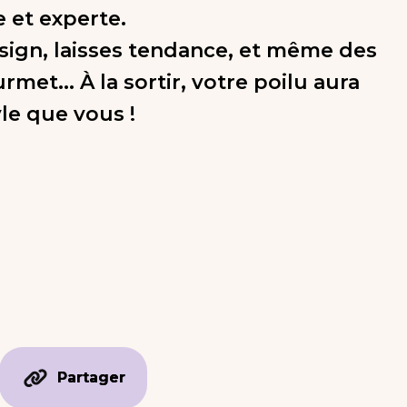
 et experte.
esign, laisses tendance, et même des
met... À la sortir, votre poilu aura
yle que vous !
Partager
Partager