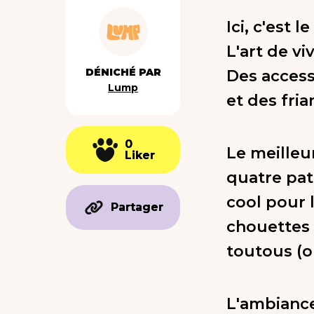
Ici, c'est 
L'art de vi
DÉNICHÉ PAR
Des access
Lump
et des fri
0
0
Le meilleu
Liker
Liker
quatre pat
cool pour 
Partager
Partager
chouettes 
toutous (on
L'ambiance