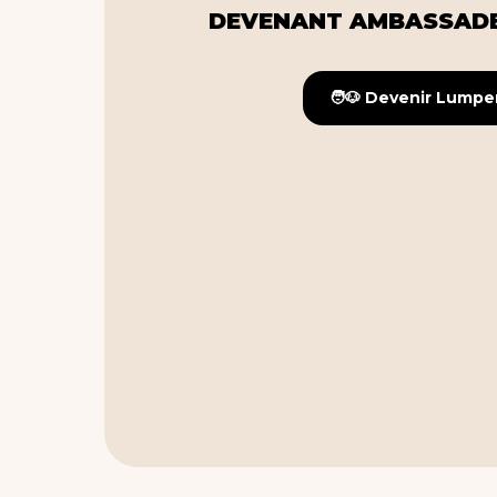
DEVENANT AMBASSADE
🧑🐶 Devenir Lumpe
🧑🐶 Devenir Lumpe