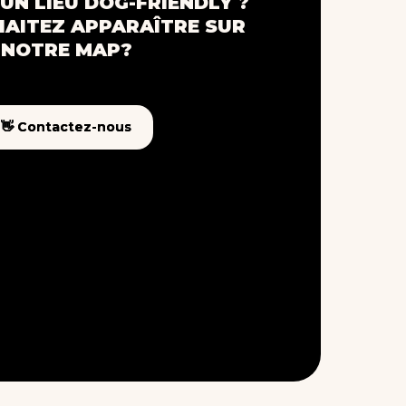
UN LIEU DOG-FRIENDLY ?
AITEZ APPARAÎTRE SUR
NOTRE MAP?
👋 Contactez-nous
👋 Contactez-nous