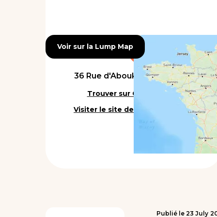
Voir sur la Lump Map
Voir sur la Lump Map
36 Rue d'Aboukir, 75002 Paris
Trouver sur Google Maps
Visiter le site de l'établissement
Publié le
23
July
2