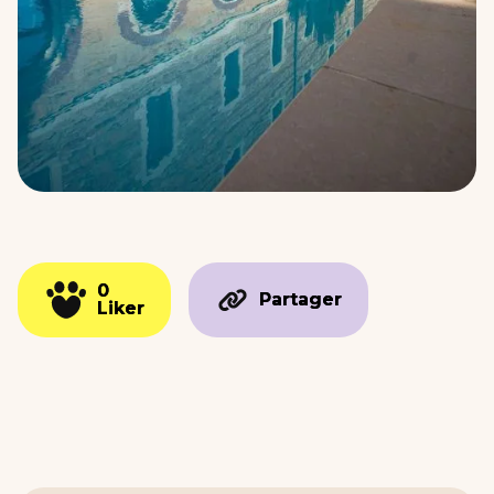
0
0
Partager
Partager
Liker
Liker