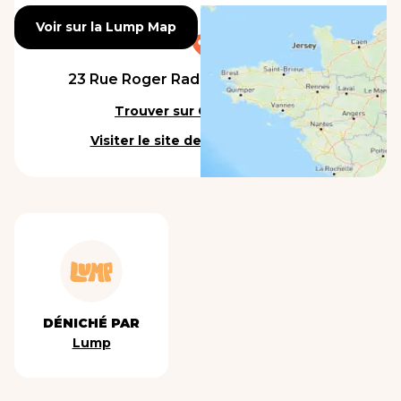
Voir sur la Lump Map
Voir sur la Lump Map
23 Rue Roger Radisson, 69005 Lyon
Trouver sur Google Maps
Visiter le site de l'établissement
DÉNICHÉ PAR
Lump