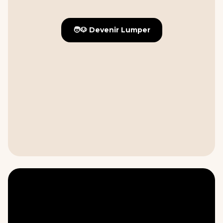
🧑🐶 Devenir Lumper
🧑🐶 Devenir Lumper