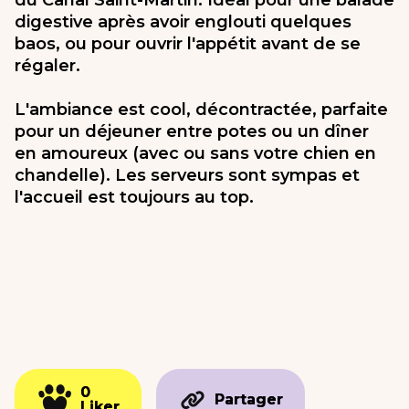
du Canal Saint-Martin. Idéal pour une balade
digestive après avoir englouti quelques
baos, ou pour ouvrir l'appétit avant de se
régaler.
L'ambiance est cool, décontractée, parfaite
pour un déjeuner entre potes ou un dîner
en amoureux (avec ou sans votre chien en
chandelle). Les serveurs sont sympas et
l'accueil est toujours au top.
0
0
Partager
Partager
Liker
Liker