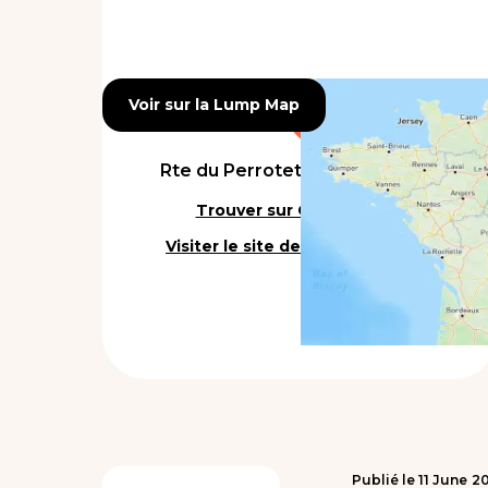
Voir sur la Lump Map
Voir sur la Lump Map
Rte du Perrotet, 84400 Gargas
Trouver sur Google Maps
Visiter le site de l'établissement
Publié le
11
June
2