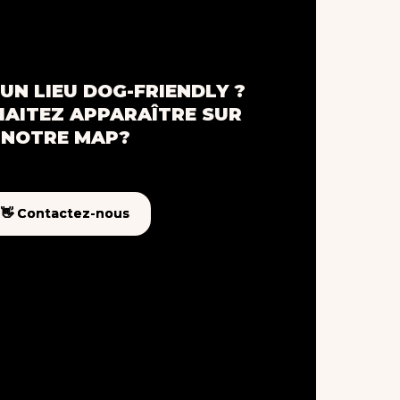
UN LIEU DOG-FRIENDLY ?
AITEZ APPARAÎTRE SUR
NOTRE MAP?
👋 Contactez-nous
👋 Contactez-nous