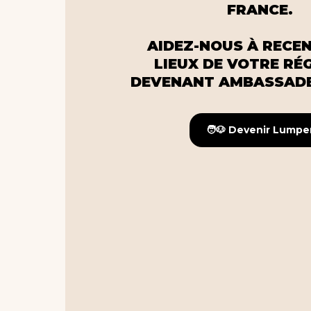
FRANCE.
AIDEZ-NOUS À RECEN
LIEUX DE VOTRE RÉ
DEVENANT AMBASSADE
🧑🐶 Devenir Lumpe
🧑🐶 Devenir Lumpe