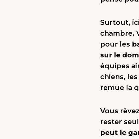
Surtout, ic
chambre. 
pour les
b
sur le dom
équipes ai
chiens, les
remue la q
Vous rêvez
rester seu
peut le ga