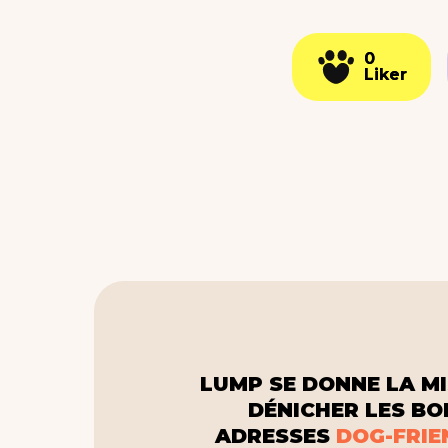
0
0
Liker
Liker
LUMP SE DONNE LA MI
DÉNICHER LES B
ADRESSES
DOG-FRIE