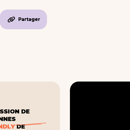
Partager
Partager
SSION DE
ONNES
NDLY
DE