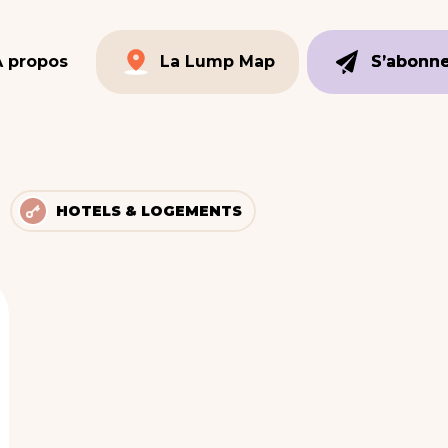
À propos
La Lump Map
S’abonn
S’abonn
La Lump Map
HOTELS & LOGEMENTS