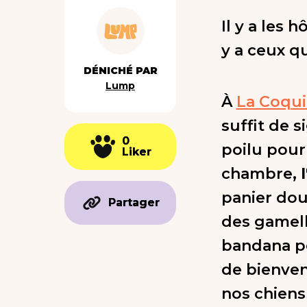
Il y a les 
y a ceux q
DÉNICHÉ PAR
Lump
À
La Coqui
suffit de 
0
0
poilu pour 
Liker
Liker
chambre,
panier doui
Partager
Partager
des gamell
bandana pe
de bienven
nos chiens