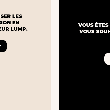
SER LES
GION EN
VOUS ÊTES 
UR LUMP.
VOUS SOUH
r
r