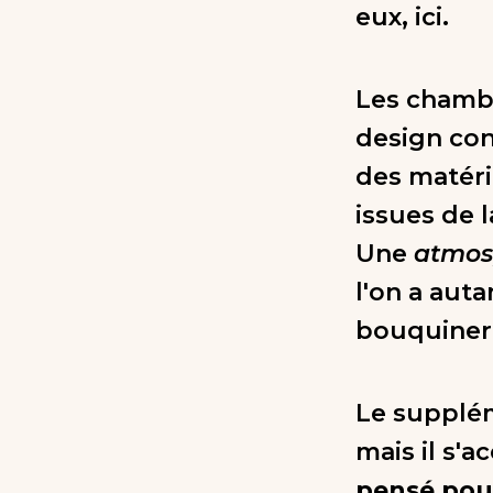
eux, ici.
Les chamb
design con
des matéri
issues de l
Une
atmos
l'on a aut
bouquiner 
Le supplé
mais il s'
pensé pou