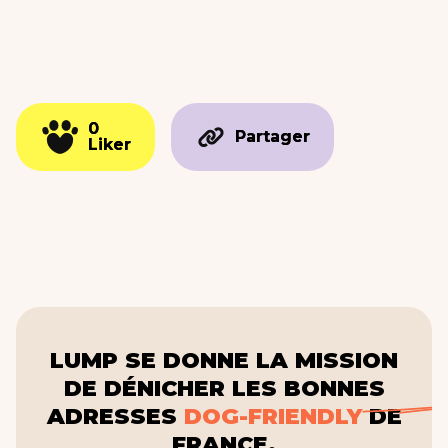
0
0
Partager
Partager
Liker
Liker
LUMP SE DONNE LA MISSION
DE DÉNICHER LES BONNES
ADRESSES
DOG-FRIENDLY
DE
FRANCE.