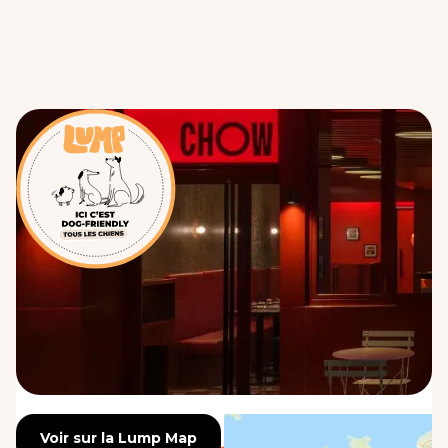
Voir sur la Lump Map
Voir sur la Lump Map