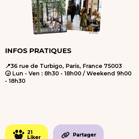
INFOS PRATIQUES
📍36 rue de Turbigo, Paris, France 75003
🕞 Lun - Ven : 8h30 - 18h00 / Weekend 9h00
- 18h30
21
21
Partager
Partager
Liker
Liker