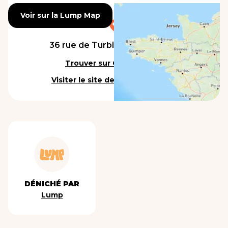
Voir sur la Lump Map
Voir sur la Lump Map
36 rue de Turbigo, 75003 Paris
Trouver sur Google Maps
Visiter le site de l'établissement
DÉNICHÉ PAR
Lump