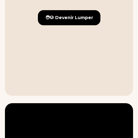
🧑🐶 Devenir Lumper
🧑🐶 Devenir Lumper