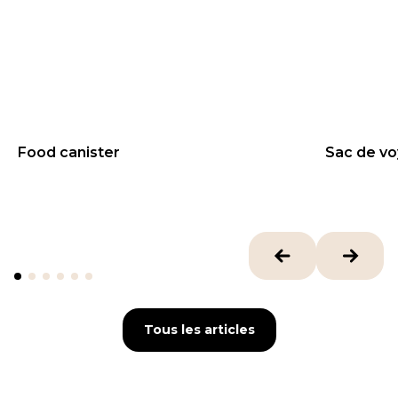
Food canister
Sac de vo
69.9
€
58
€
NEW
Tous les articles
Tous les articles