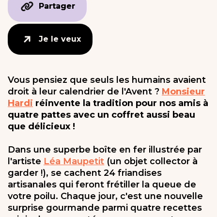
Partager
Partager
Je le veux
Je le veux
Vous pensiez que seuls les humains avaient
droit à leur calendrier de l'Avent ?
Monsieur
Hardi
réinvente la tradition pour nos amis à
quatre pattes avec un coffret aussi beau
que délicieux !
Dans une superbe boîte en fer illustrée par
l'artiste
Léa Maupetit
(un objet collector à
garder !), se cachent 24 friandises
artisanales qui feront frétiller la queue de
votre poilu. Chaque jour, c'est une nouvelle
surprise gourmande parmi quatre recettes