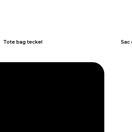
25
€
58
Tote bag teckel
Sac 