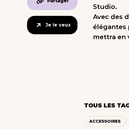
Partager
Partager
Studio.
Avec des dé
Je le veux
Je le veux
élégantes 
mettra en v
TOUS LES TA
ACCESSOIRES