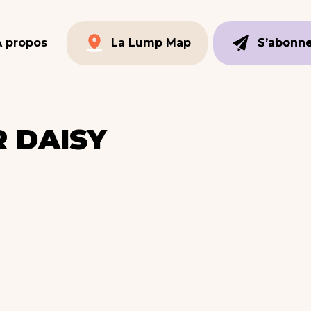
À propos
La Lump Map
S’abonn
S’abonn
La Lump Map
R DAISY