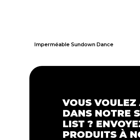
79.95
€
Imperméable Sundown Dance
VOUS VOULEZ
DANS NOTRE 
LIST ? ENVOYE
PRODUITS À N