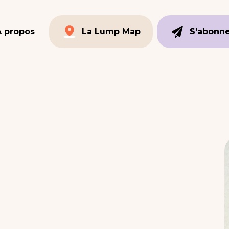
À propos
La Lump Map
S’abonn
S’abonn
La Lump Map