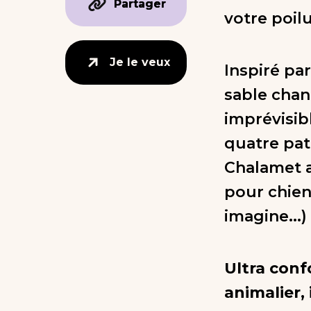
Partager
Partager
votre poilu
Je le veux
Je le veux
Inspiré pa
sable chan
imprévisib
quatre pat
Chalamet a
pour chien
imagine...) 
Ultra conf
animalier,