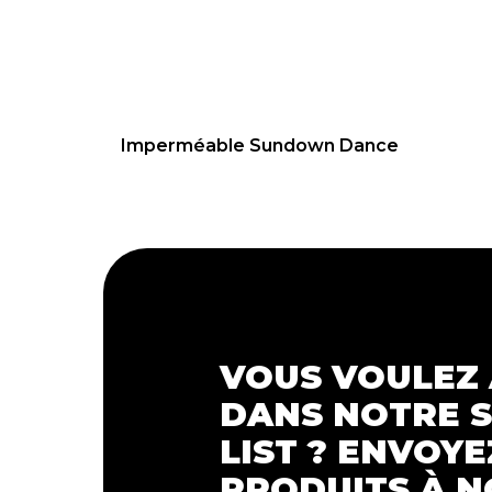
79.95
€
Imperméable Sundown Dance
VOUS VOULEZ
DANS NOTRE 
LIST ? ENVOYE
PRODUITS À N