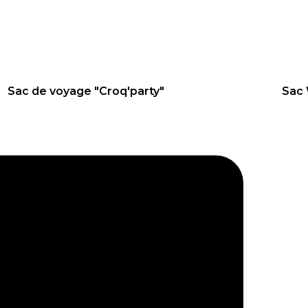
58
€
59
Sac de voyage "Croq'party"
Sac
NE