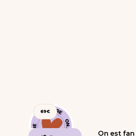
69
€
On est fan