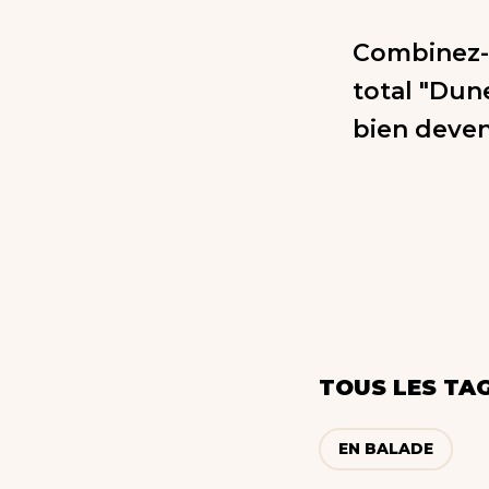
Combinez-l
total "Dun
bien deven
TOUS LES TA
EN BALADE