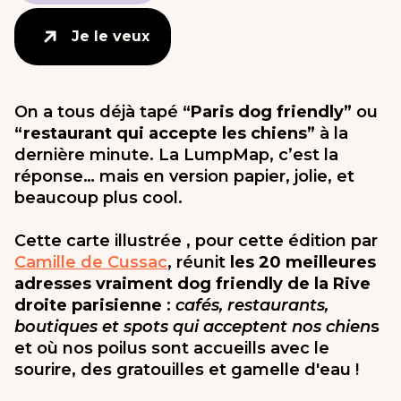
Je le veux
Je le veux
On a tous déjà tapé
“Paris dog friendly”
ou
“restaurant qui accepte les chiens”
à la
dernière minute. La LumpMap, c’est la
réponse… mais en version papier, jolie, et
beaucoup plus cool.
Cette carte illustrée , pour cette édition par
Camille de Cussac
, réunit
les 20 meilleures
adresses vraiment dog friendly de la Rive
droite parisienne
:
cafés, restaurants,
boutiques et spots qui acceptent nos chien
s
et où nos poilus sont accueills avec le
sourire, des gratouilles et gamelle d'eau !