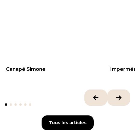
Canapé Simone
Imperméa
139.99
€
79.95
€
Tous les articles
Tous les articles