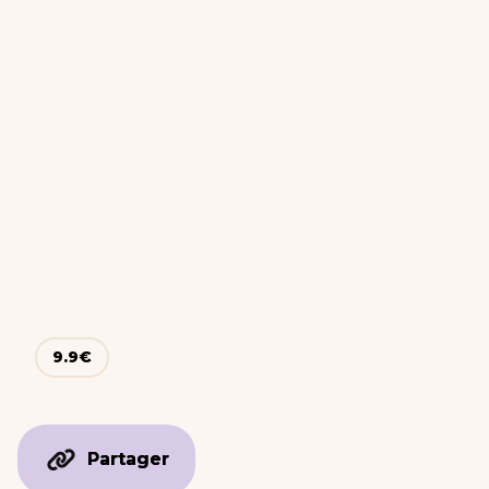
9.9
€
Partager
Partager