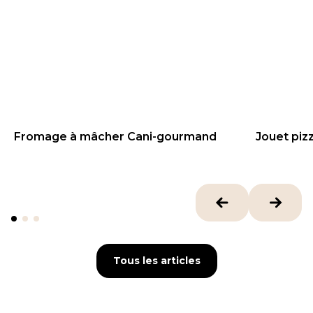
Fromage à mâcher Cani-gourmand
Jouet piz
8.99
€
16
€
Tous les articles
Tous les articles