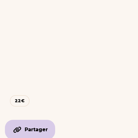
22
€
Partager
Partager