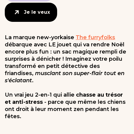
Je le veux
Je le veux
La marque new-yorkaise
The furryfolks
débarque avec LE jouet qui va rendre Noël
encore plus fun : un sac magique rempli de
surprises à dénicher ! Imaginez votre poilu
transformé en petit détective des
friandises,
musclant son super-flair tout en
s'éclatant
.
Un vrai jeu 2-en-1 qui allie
chasse au trésor
et anti-stress
- parce que même les chiens
ont droit à leur moment zen pendant les
fêtes.