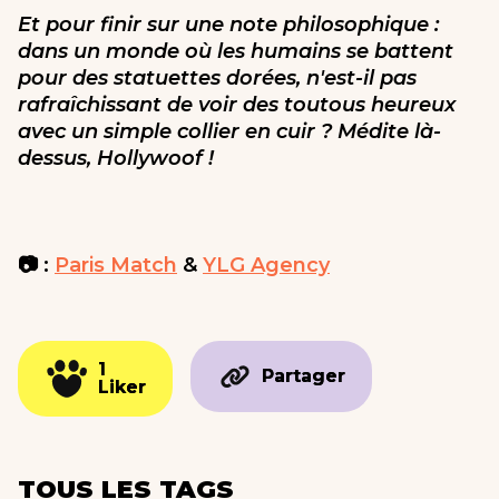
Et pour finir sur une note philosophique :
dans un monde où les humains se battent
pour des statuettes dorées, n'est-il pas
rafraîchissant de voir des toutous heureux
avec un simple collier en cuir ? Médite là-
dessus, Hollywoof !
📷 :
Paris Match
&
YLG Agency
1
1
Partager
Partager
Liker
Liker
TOUS LES TAGS