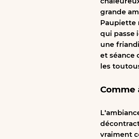
chaleureux
grande amo
Paupiette 
qui passe i
une friand
et séance 
les toutous
Comme à
L'ambiance
décontract
vraiment c