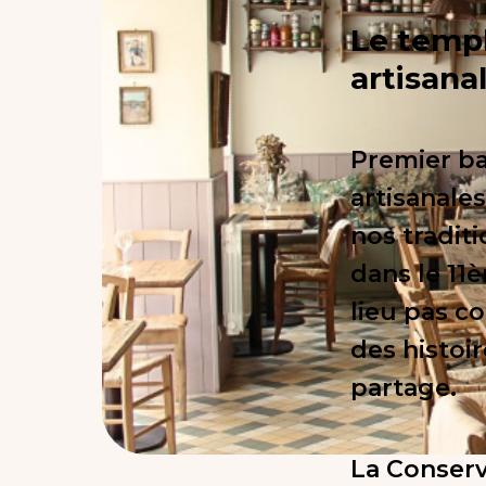
Le templ
artisana
Premier ba
artisanale
nos traditi
dans le 11
lieu pas c
des histoir
partage.
La Conserv