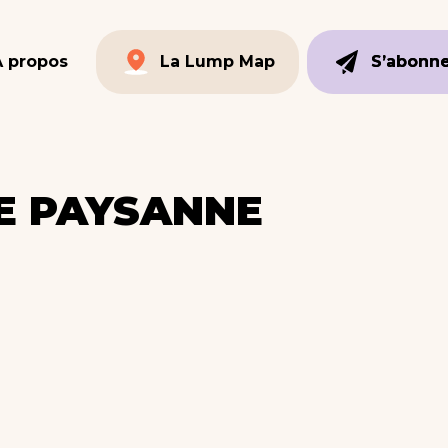
À propos
La Lump Map
S’abonn
S’abonn
La Lump Map
E PAYSANNE