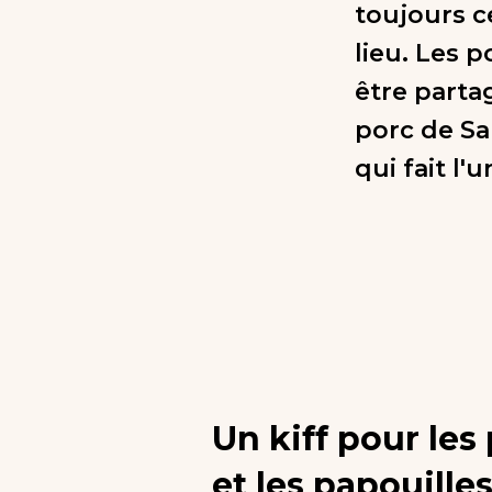
toujours ce
lieu. Les 
être parta
porc de Sa
qui fait l'
Un kiff pour les 
et les papouille