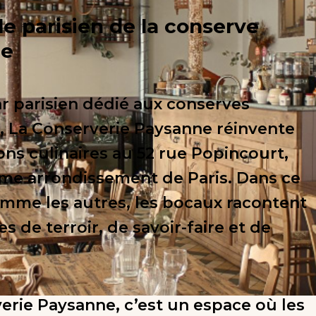
e parisien de la conserve
le
r parisien dédié aux conserves
s, La Conserverie Paysanne réinvente
ons culinaires au 52 rue Popincourt,
ème arrondissement de Paris. Dans ce
omme les autres, les bocaux racontent
es de terroir, de savoir-faire et de
erie Paysanne, c’est un espace où les