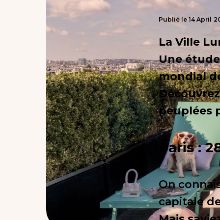
Publié le
14
April
2
La Ville L
Une étude 
mondial de
Découvrez 
peuplées p
Paris : 
On connais
capitale de
Mais savie