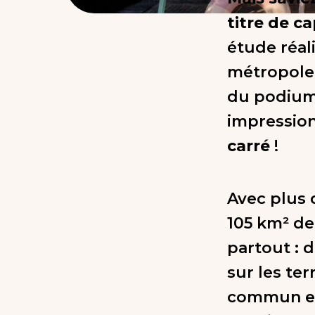
titre de c
étude réal
métropole 
du podium
impressio
carré
!
Avec plus 
105 km² de 
partout : 
sur les ter
commun et 