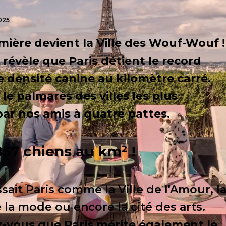
025
umière devient la Ville des Wouf-Wouf !
révèle que Paris détient le record
 densité canine au kilomètre carré.
le palmarès des villes les plus
ar nos amis à quatre pattes.
2857 chiens au km² !
sait Paris comme la Ville de l'Amour, l
 la mode ou encore la cité des arts.
z-vous que Paris mérite également le