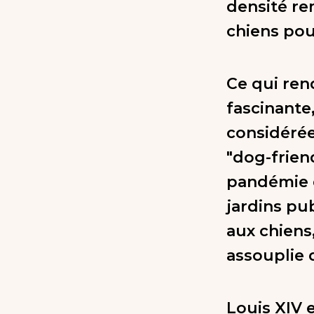
densité re
chiens pou
Ce qui ren
fascinante,
considérée
"dog-friend
pandémie d
jardins pub
aux chiens
assouplie 
Louis XIV 