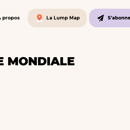
À propos
La Lump Map
S’abonn
S’abonn
La Lump Map
LE MONDIALE