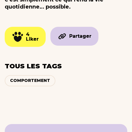
quotidienne… possible.
4
4
Partager
Partager
Liker
Liker
TOUS LES TAGS
COMPORTEMENT