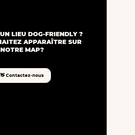
UN LIEU DOG-FRIENDLY ?
AITEZ APPARAÎTRE SUR
NOTRE MAP?
👋 Contactez-nous
👋 Contactez-nous