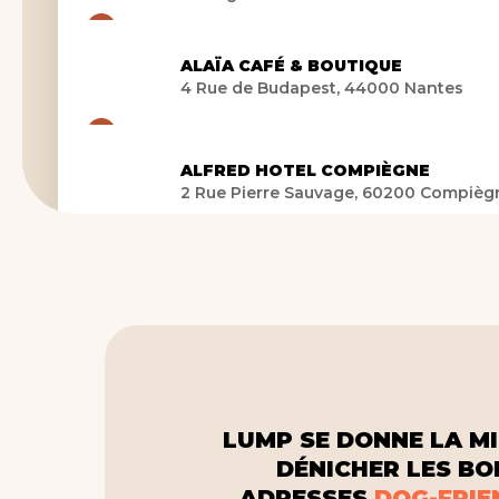
ALAÏA CAFÉ & BOUTIQUE
4 Rue de Budapest, 44000 Nantes
ALFRED HOTEL COMPIÈGNE
2 Rue Pierre Sauvage, 60200 Compièg
ALFRED HOTELS BIARRITZ LES
HALLES
18 Rue Gambetta, 64200 Biarritz
ALPHA DOGS HOUSE
2 rue de l'Échelle, 75001 Paris
LUMP SE DONNE LA MI
DÉNICHER LES B
AMOURS CHAUDS
ADRESSES
DOG-FRIE