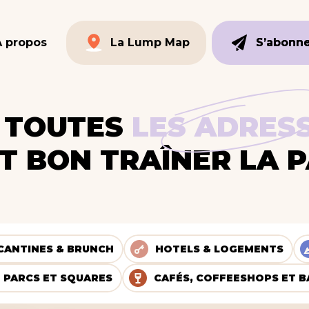
À propos
La Lump Map
S’abonn
S’abonn
La Lump Map
 TOUTES
LES ADRES
AIT BON TRAÎNER LA 
CANTINES & BRUNCH
HOTELS & LOGEMENTS
PARCS ET SQUARES
CAFÉS, COFFEESHOPS ET B