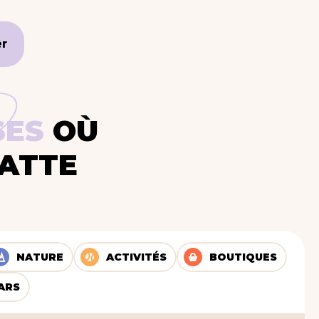
er
er
SES
OÙ
PATTE
NATURE
ACTIVITÉS
BOUTIQUES
ARS