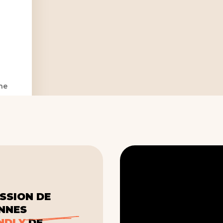
ne
SSION DE
ONNES
NDLY
DE