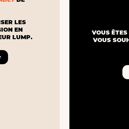
SER LES
GION EN
VOUS ÊTES 
UR LUMP.
VOUS SOUH
r
r