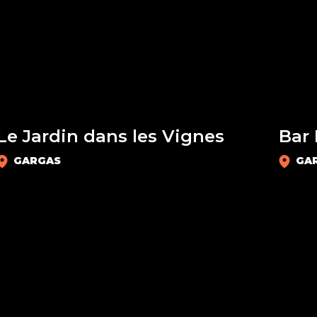
RESTAURANTS, CANTINES & BRUNCH
CA
Le Jardin dans les Vignes
Bar 
GARGAS
GA